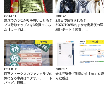
2019.6.18
2018.5.1
野球でのつながりを思い出せる？
2度目で改善される？
プロ野球チップスを3袋買ってみ
ZOZOTOWNおまかせ定期便の詳
た【カードは…
細レポート！試着、…
その他
その他
2018.10.15
2018.11.2
西宮ストークスのファンクラブの
金本元監督『覚悟のすすめ』を読
気になる中身は？タオル、トート
んだ感想
バッグ、観戦…