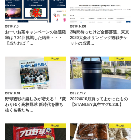
2019.7.3
2019.6.20
おーいお茶キャンペーンの当選確
2時間待ったけど全部落選…東京
率は？24回挑戦した結果・・・
2020大会オリンピック観戦チケ
【当たれば「…
ットの当選…
その他
その他
2017.8.18
2022.11.7
野球観戦の楽しみが増える！『変
2022年10月買ってよかったもの
わりゆく高校野球 新時代を勝ち
【STANLEY真空マグ0.23L】
抜く名将たち…
その他
その他