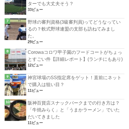
ターでも大丈夫そう？
33ビュー
野球の審判資格(3級審判員)ってどうなってい
るの？軟式野球連盟の支部も訪ねてみまし
た。
29ビュー
Corowaコロワ甲子園のフードコートがちょっ
とすごい件【詳細レポート】(ランチにもあり)
12ビュー
神宮球場のSS指定席をゲット！直前にネット
で購入は狙い目？
11ビュー
阪神百貨店スナックパークまでの行き方は？
「牛焼みらく」と「うまかラーメン」でいた
だいてきました
11ビュー