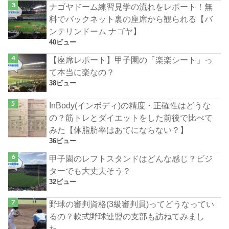
ナゴヤドーム練習見学の流れをレポート！無
料でバックネット裏の座席から観られる【バ
ンテリンドーム ナゴヤ】
40ビュー
【座席レポート】甲子園の「楽楽シート」っ
て本当に楽なの？
38ビュー
InBody(インボディ)の精度・正確性はどうな
の？筋トレとダイエットをした前後で比べて
みた【体脂肪率はあてにならない？】
36ビュー
甲子園のレフトスタンドはどんな感じ？ビジ
ターでも大丈夫そう？
32ビュー
野球の審判資格(3級審判員)ってどうなってい
るの？軟式野球連盟の支部も訪ねてみまし
た。