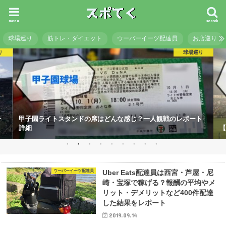
menu
search
球場巡り
筋トレ・ダイエット
ウーバーイーツ配達員
お店巡り
り
球場巡り
そ
甲子園ライトスタンドの席はどんな感じ？一人観戦のレポート
詳細
【
ウーバーイーツ配達員
Uber Eats配達員は西宮・芦屋・尼
崎・宝塚で稼げる？報酬の平均やメ
リット・デメリットなど400件配達
した結果をレポート
2019.09.14