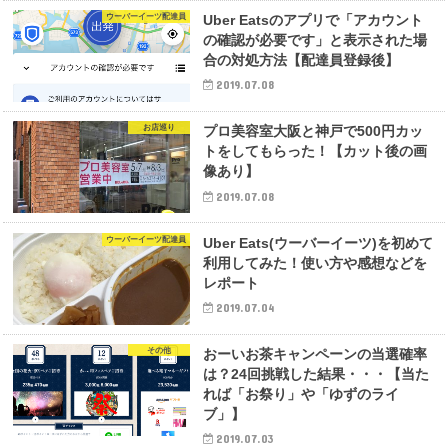
ウーバーイーツ配達員
Uber Eatsのアプリで「アカウント
の確認が必要です」と表示された場
合の対処方法【配達員登録後】
2019.07.08
お店巡り
プロ美容室大阪と神戸で500円カッ
トをしてもらった！【カット後の画
像あり】
2019.07.08
ウーバーイーツ配達員
Uber Eats(ウーバーイーツ)を初めて
利用してみた！使い方や感想などを
レポート
2019.07.04
その他
おーいお茶キャンペーンの当選確率
は？24回挑戦した結果・・・【当た
れば「お祭り」や「ゆずのライ
ブ」】
2019.07.03