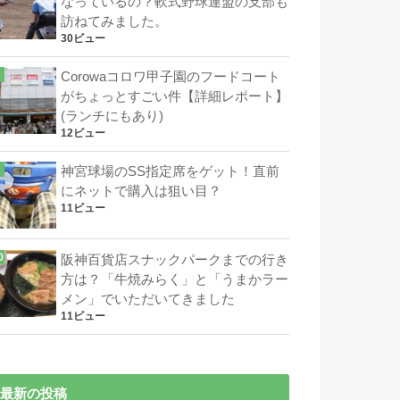
なっているの？軟式野球連盟の支部も
訪ねてみました。
30ビュー
Corowaコロワ甲子園のフードコート
がちょっとすごい件【詳細レポート】
(ランチにもあり)
12ビュー
神宮球場のSS指定席をゲット！直前
にネットで購入は狙い目？
11ビュー
阪神百貨店スナックパークまでの行き
方は？「牛焼みらく」と「うまかラー
メン」でいただいてきました
11ビュー
最新の投稿