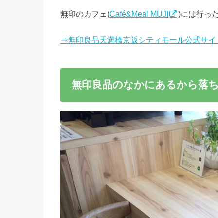
無印のカフェ(
Café&Meal MUJI
)には行っ
⇒無印良品天満橋京阪シティモール公式サイ
無印良品のなかにあるから落