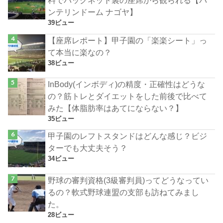
料でバックネット裏の座席から観られる【バ
ンテリンドーム ナゴヤ】
39ビュー
【座席レポート】甲子園の「楽楽シート」っ
て本当に楽なの？
38ビュー
InBody(インボディ)の精度・正確性はどうな
の？筋トレとダイエットをした前後で比べて
みた【体脂肪率はあてにならない？】
35ビュー
甲子園のレフトスタンドはどんな感じ？ビジ
ターでも大丈夫そう？
34ビュー
野球の審判資格(3級審判員)ってどうなってい
るの？軟式野球連盟の支部も訪ねてみまし
た。
28ビュー