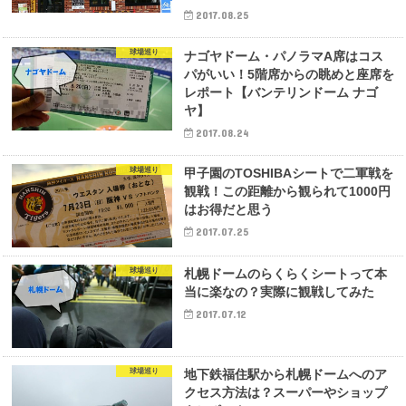
2017.08.25
球場巡り
ナゴヤドーム・パノラマA席はコス
パがいい！5階席からの眺めと座席を
レポート【バンテリンドーム ナゴ
ヤ】
2017.08.24
球場巡り
甲子園のTOSHIBAシートで二軍戦を
観戦！この距離から観られて1000円
はお得だと思う
2017.07.25
球場巡り
札幌ドームのらくらくシートって本
当に楽なの？実際に観戦してみた
2017.07.12
球場巡り
地下鉄福住駅から札幌ドームへのア
クセス方法は？スーパーやショップ