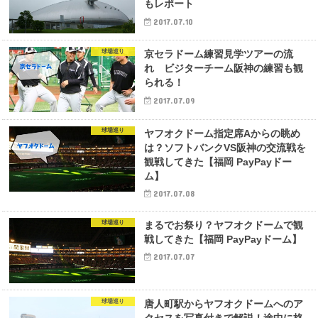
もレポート
2017.07.10
球場巡り
京セラドーム練習見学ツアーの流
れ ビジターチーム阪神の練習も観
られる！
2017.07.09
球場巡り
ヤフオクドーム指定席Aからの眺め
は？ソフトバンクVS阪神の交流戦を
観戦してきた【福岡 PayPayドー
ム】
2017.07.08
球場巡り
まるでお祭り？ヤフオクドームで観
戦してきた【福岡 PayPayドーム】
2017.07.07
球場巡り
唐人町駅からヤフオクドームへのア