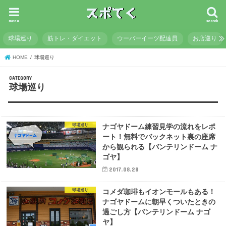
menu
search
球場巡り
筋トレ・ダイエット
ウーバーイーツ配達員
お店巡り
HOME
球場巡り
球場巡り
球場巡り
ナゴヤドーム練習見学の流れをレポ
ート！無料でバックネット裏の座席
から観られる【バンテリンドーム ナ
ゴヤ】
2017.08.28
球場巡り
コメダ珈琲もイオンモールもある！
ナゴヤドームに朝早くついたときの
過ごし方【バンテリンドーム ナゴ
ヤ】